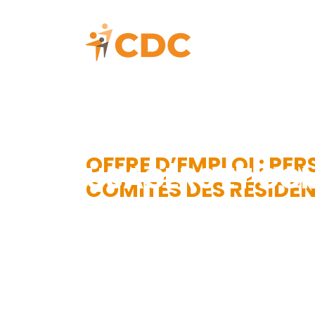
OFFRE D’EMPLOI
OFFRE D’EMPLOI : PE
USAGERS ET COM
COMITÉS DES RÉSIDE